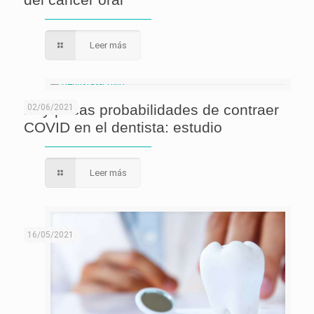
Leer más
Hay pocas probabilidades de contraer
02/06/2021
COVID en el dentista: estudio
Leer más
16/05/2021