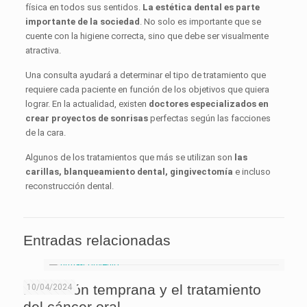
física en todos sus sentidos.
La estética dental es parte
importante de la sociedad
. No solo es importante que se
cuente con la higiene correcta, sino que debe ser visualmente
atractiva.
Una consulta ayudará a determinar el tipo de tratamiento que
requiere cada paciente en función de los objetivos que quiera
lograr. En la actualidad, existen
doctores especializados en
crear proyectos de sonrisas
perfectas según las facciones
de la cara.
Algunos de los tratamientos que más se utilizan son
las
carillas, blanqueamiento dental, gingivectomía
e incluso
reconstrucción dental.
Entradas relacionadas
Detección temprana y el tratamiento
10/04/2024
del cáncer oral