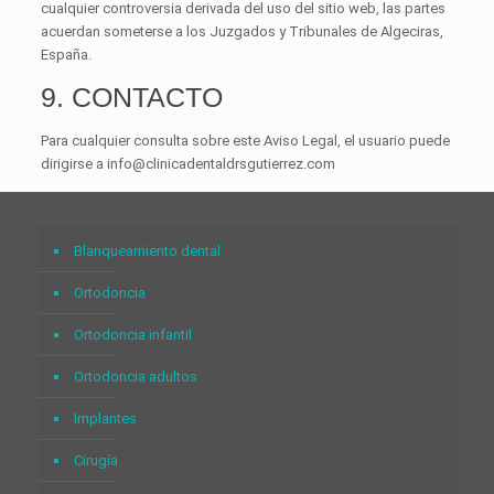
cualquier controversia derivada del uso del sitio web, las partes
acuerdan someterse a los Juzgados y Tribunales de Algeciras,
España.
9. CONTACTO
Para cualquier consulta sobre este Aviso Legal, el usuario puede
dirigirse a info@clinicadentaldrsgutierrez.com
Blanqueamiento dental
Ortodoncia
Ortodoncia infantil
Ortodoncia adultos
Implantes
Cirugía