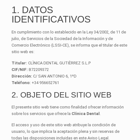
1. DATOS
IDENTIFICATIVOS
En cumplimiento con lo establecido en la Ley 34/2002, de 11 de
julio, de Servicios de la Sociedad de la Información y de
Comercio Electrónico (LSSI-CE), se informa que el titular de este
sitio web es:
Titular:
CLÌNICA DENTAL GUTIÈRREZ S.L.P
CIF/NIF:
B72209372
Dirección:
C/ SAN ANTONIO 6, 1ºD
Teléfono:
+34 956652761
2. OBJETO DEL SITIO WEB
El presente sitio web tiene como finalidad ofrecer información
sobre los servicios que ofrece la
Clínica Dental
.
El acceso y uso de este sitio web atribuye la condición de
usuario, lo que implica la aceptación plena y sin reservas de
todas las disposiciones incluidas en este Aviso Legal.